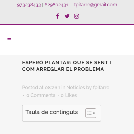
973238433
|
629802431
fpifarre@gmail.com
ESPERÓ PLANTAR: QUE SE SENT I
COM ARREGLAR EL PROBLEMA
Posted at 08:26h
in
Notícies
by
fpifarre
0 Comments
0
Likes
Taula de continguts