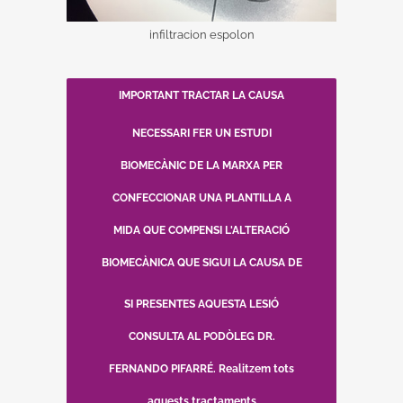
infiltracion espolon
IMPORTANT TRACTAR LA CAUSA
BIOMECÀNICA
NECESSARI FER UN ESTUDI
BIOMECÀNIC DE LA MARXA PER
CONFECCIONAR UNA PLANTILLA A
No es recomana utilitzar plantilles de
sèrie, ja que aquestes no actuaran
MIDA QUE COMPENSI L'ALTERACIÓ
sobre l’alteració biomecànica
BIOMECÀNICA QUE SIGUI LA CAUSA DE
L'ESPERÓ
SI PRESENTES AQUESTA LESIÓ
CONSULTA AL PODÒLEG DR.
FERNANDO PIFARRÉ. Realitzem tots
Dr. Fernando PIFARRÉ
aquests tractaments