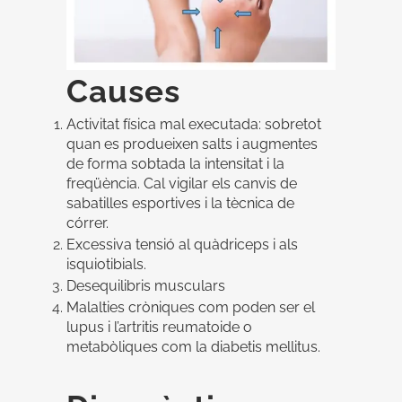
Causes
Activitat física mal executada: sobretot
quan es produeixen salts i augmentes
de forma sobtada la intensitat i la
freqüència. Cal vigilar els canvis de
sabatilles esportives i la tècnica de
córrer.
Excessiva tensió al quàdriceps i als
isquiotibials.
Desequilibris musculars
Malalties cròniques com poden ser el
lupus i l’artritis reumatoide o
metabòliques com la diabetis mellitus.