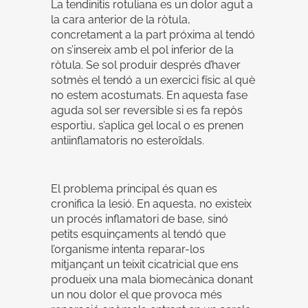
La tendinitis rotuliana es un dolor agut a
la cara anterior de la ròtula,
concretament a la part próxima al tendó
on s’insereix amb el pol inferior de la
ròtula. Se sol produir després d’haver
sotmès el tendó a un exercici físic al què
no estem acostumats. En aquesta fase
aguda sol ser reversible si es fa repòs
esportiu, s’aplica gel local o es prenen
antiinflamatoris no esteroïdals.
El problema principal és quan es
cronifica la lesió. En aquesta, no existeix
un procés inflamatori de base, sinó
petits esquinçaments al tendó que
l’organisme intenta reparar-los
mitjançant un teixit cicatricial que ens
produeix una mala biomecànica donant
un nou dolor el que provoca més