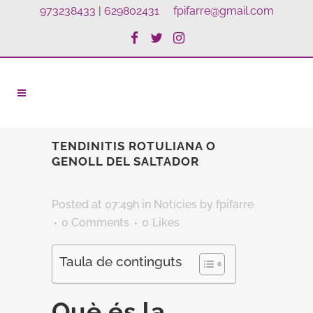
973238433
|
629802431
fpifarre@gmail.com
TENDINITIS ROTULIANA O
GENOLL DEL SALTADOR
Posted at 07:49h
in
Notícies
by
fpifarre
0 Comments
0
Likes
Taula de continguts
Què és la