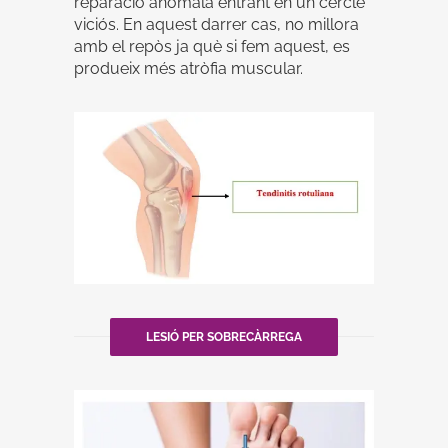
reparació anòmala entrant en un cercle
viciós. En aquest darrer cas, no millora
amb el repòs ja què si fem aquest, es
produeix més atròfia muscular.
LESIÓ PER SOBRECÀRREGA