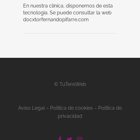
En nuestra clínica, disponemos de esta
tecnología. Se puede consultar la web
docxtorfernandopifarre.com
© TuTensWeb
Aviso Legal
–
Política de cookies
–
Política de
privacidad