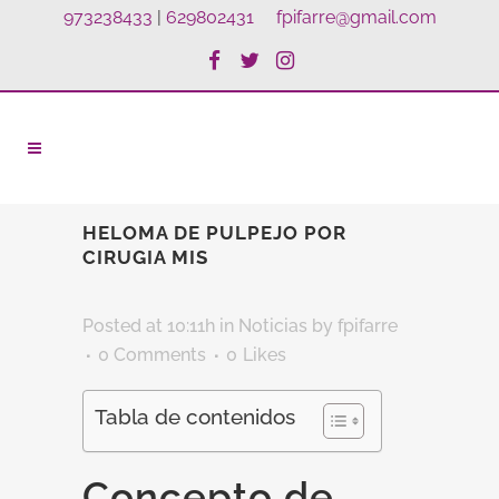
973238433
|
629802431
fpifarre@gmail.com
HELOMA DE PULPEJO POR
CIRUGIA MIS
Posted at 10:11h
in
Noticias
by
fpifarre
0 Comments
0
Likes
Tabla de contenidos
Concepto de