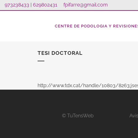
973238433
|
629802431
fpifarre@gmail.com
CENTRE DE PODOLOGIA Y REVISIONE
TESI DOCTORAL
http://www.tdx.cat/handle/10803/8263;j
© TuTensWeb
Avi