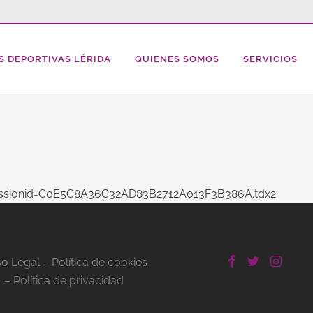
S DEPORTIVAS LÉRIDA
QUIENES SOMOS
SERVICIOS
sessionid=C0E5C8A36C32AD83B2712A013F3B386A.tdx2
so Legal
–
Política de cookies
–
Política de privacidad