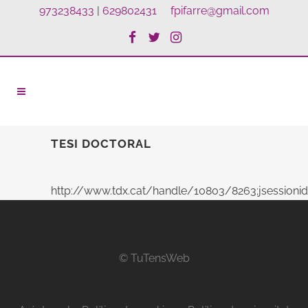
973238433
|
629802431
fpifarre@gmail.com
TESI DOCTORAL
http://www.tdx.cat/handle/10803/8263;jsessio
© TuTensWeb