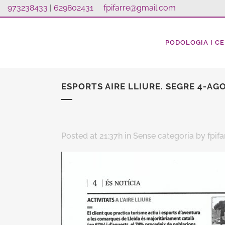
973238433
|
629802431
fpifarre@gmail.com
PODOLOGIA I CE
ESPORTS AIRE LLIURE. SEGRE 4-AG
Posted at 21:37h
in Sense categoria
by
fpifa