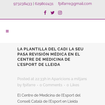
973238433
|
629802431
fpifarre@gmail.com
LA PLANTILLA DEL CADI LA SEU
PASA REVISIÓN MÉDICA EN EL
CENTRE DE MEDICINA DE
L’ESPORT DE LLEIDA
Posted at 22:33h
in
Aparicions a mitjans
by
fpifarre
0 Comments
0
Likes
El Centre de Medicina de l’Esport del
Consell Català de l’Esport en Lleida