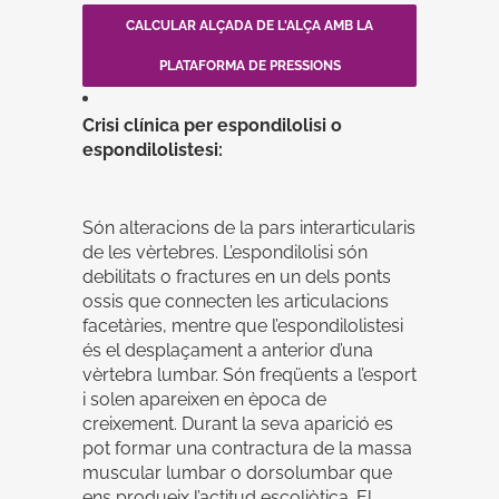
CALCULAR ALÇADA DE L'ALÇA AMB LA
PLATAFORMA DE PRESSIONS
Crisi clínica per espondilolisi o
espondilolistesi:
Són alteracions de la pars interarticularis
de les vèrtebres. L’espondilolisi són
debilitats o fractures en un dels ponts
ossis que connecten les articulacions
facetàries, mentre que l’espondilolistesi
és el desplaçament a anterior d’una
vèrtebra lumbar. Són freqüents a l’esport
i solen apareixen en època de
creixement. Durant la seva aparició es
pot formar una contractura de la massa
muscular lumbar o dorsolumbar que
ens produeix l’actitud escoliòtica. El