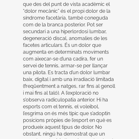
que des del punt de vista acadèmic el
“dolor mecànic” és el propi dolor de la
síndrome facetària, també coneguda
com de la branca posterior. Pot ser
secundari a una hiperlordosi lumbar,
degeneració discal, anomalies de les
facetes articulars. És un dolor que
augmenta en determinats moviments
com aixecar-se d’una cadira, fer un
servei de tennis, armar-se per llançar
una pilota. Es tracta d’un dolor lumbar
baix, digital i amb una irradiació limitada
(freqüentment a natges, rar fins al genoll
i mai fins al taló). A l’exploració no
s’observa radiculopatia anterior. Hi ha
esports com el tennis, el voleibol,
l’esgrima on és més típic que s’adoptin
posicions pròpies de l’esport en què es
produeix aquest tipus de dolor. No
obstant, ningú ha demostrat que un