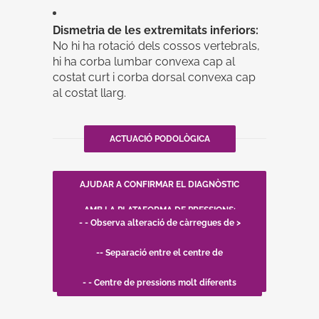
Dismetria de les extremitats inferiors:
No hi ha rotació dels cossos vertebrals,
hi ha corba lumbar convexa cap al
costat curt i corba dorsal convexa cap
al costat llarg.
ACTUACIÓ PODOLÒGICA
AJUDAR A CONFIRMAR EL DIAGNÒSTIC
AMB LA PLATAFORMA DE PRESSIONS:
- - Observa alteració de càrregues de >
10%
-- Separació entre el centre de
gravetat del centre del cos
- - Centre de pressions molt diferents