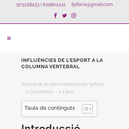
973238433
|
629802431
fpifarre@gmail.com
INFLUÈNCIES DE L’ESPORT A LA
COLUMNA VERTEBRAL
Posted at 10:08h
in
Notícies
by
fpifarre
0 Comments
0
Likes
Taula de continguts
Introducció