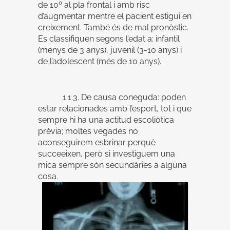
de 10º al pla frontal i amb risc
d’augmentar mentre el pacient estigui en
creixement. També és de mal pronòstic.
Es classifiquen segons l’edat a: infantil
(menys de 3 anys), juvenil (3-10 anys) i
de l’adolescent (més de 10 anys).
1.1.3. De causa coneguda: poden
estar relacionades amb l’esport, tot i que
sempre hi ha una actitud escoliòtica
prèvia; moltes vegades no
aconseguirem esbrinar perquè
succeeixen, però si investiguem una
mica sempre són secundàries a alguna
cosa.