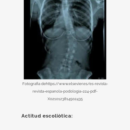
Fotografia dehttps://www.elsevier.es/es-revista-
revista-espanola-podologia-224-pdf-
X0210123814502435
Actitud escoliòtica: