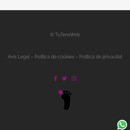
© TuTensWeb
Avís Legal
–
Política de cookies
–
Política de privacitat