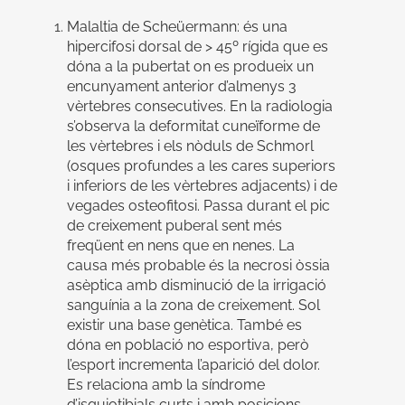
Malaltia de Scheüermann: és una
hipercifosi dorsal de > 45º rígida que es
dóna a la pubertat on es produeix un
encunyament anterior d’almenys 3
vèrtebres consecutives. En la radiologia
s’observa la deformitat cuneïforme de
les vèrtebres i els nòduls de Schmorl
(osques profundes a les cares superiors
i inferiors de les vèrtebres adjacents) i de
vegades osteofitosi. Passa durant el pic
de creixement puberal sent més
freqüent en nens que en nenes. La
causa més probable és la necrosi òssia
asèptica amb disminució de la irrigació
sanguínia a la zona de creixement. Sol
existir una base genètica. També es
dóna en població no esportiva, però
l’esport incrementa l’aparició del dolor.
Es relaciona amb la síndrome
d’isquiotibials curts i amb posicions