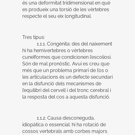
és una deformitat tridimensional en què
es produeix una torsió de les vèrtebres
respecte el seu eix longitudinal.
Tres tipus:
1.1.1. Congènita: des del naixement
hi ha hemivertebres o vèrtebres
cuneïformes que condicionen l’escoliosi.
Són de mal pronòstic. Avui es creu que
més que un problema primari de l’os o
les articulacions és un defecte secundari
en la disfunció dels mecanismes de
l’equilibri del cervell i del tronc cerebral i
la resposta del cos a aquesta disfunció.
1.1.2. Causa desconeguda,
idiopàtica o essencial: hi ha rotació de
cossos vertebrals amb corbes majors