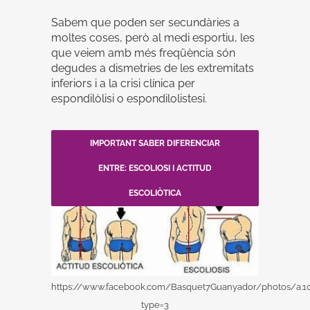
Sabem que poden ser secundàries a
moltes coses, però al medi esportiu, les
que veiem amb més freqüència són
degudes a dismetries de les extremitats
inferiors i a la crisi clínica per
espondilòlisi o espondilolistesi.
IMPORTANT SABER DIFERENCIAR
ENTRE: ESCOLIOSI I ACTITUD
ESCOLIÒTICA
https://www.facebook.com/Basquet7Guanyador/photos/a.1
type=3