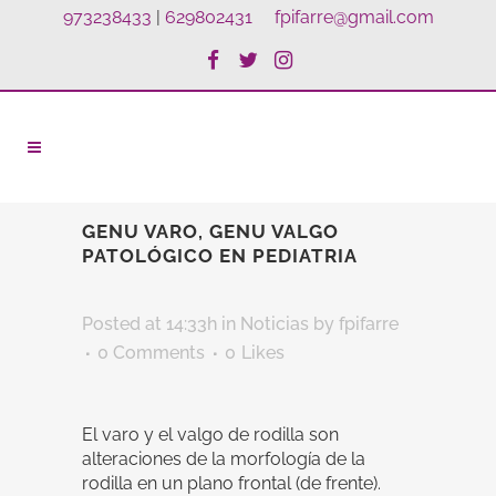
973238433
|
629802431
fpifarre@gmail.com
GENU VARO, GENU VALGO
PATOLÓGICO EN PEDIATRIA
Posted at 14:33h
in
Noticias
by
fpifarre
0 Comments
0
Likes
El varo y el valgo de rodilla son
alteraciones de la morfología de la
rodilla en un plano frontal (de frente).